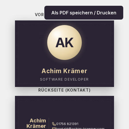
Als PDF speichern / Drucken
VORDERSEITE (BRANDING)
            while(true) {

AK
            optimize();

            deploy();

            innovate();

            }

Achim Krämer
SOFTWARE DEVELOPER
RÜCKSEITE (KONTAKT)
Achim
01756 821391
Krämer
kontakt@achim-kraemer.com